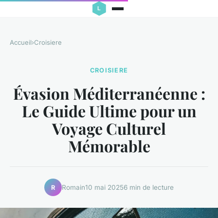
Accueil
›
Croisiere
CROISIERE
Évasion Méditerranéenne :
Le Guide Ultime pour un
Voyage Culturel
Mémorable
Romain
10 mai 2025
6 min de lecture
R