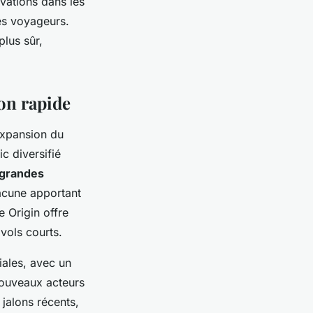
ovations dans les
les voyageurs.
plus sûr,
ion rapide
expansion du
c diversifié
grandes
hacune apportant
e Origin offre
 vols courts.
iales, avec un
nouveaux acteurs
 jalons récents,