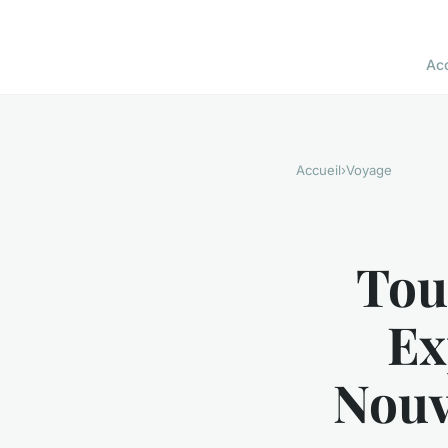
Acc
Accueil
›
Voyage
Tou
Ex
Nouv