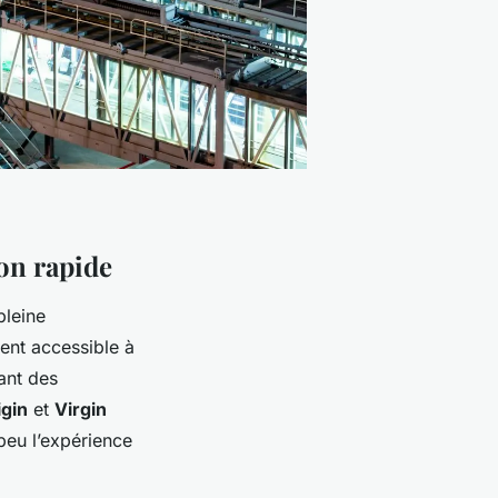
ion rapide
pleine
ent accessible à
ant des
igin
et
Virgin
peu l’expérience