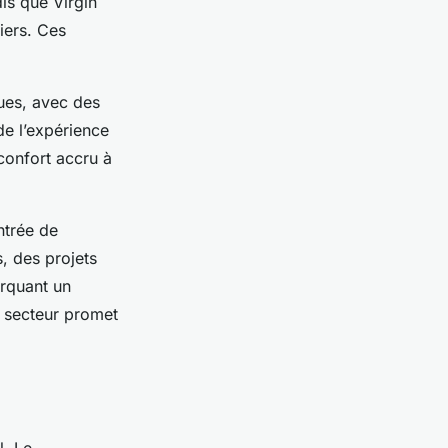
dis que Virgin
iers. Ces
ques, avec des
de l’expérience
confort accru à
ntrée de
s, des projets
arquant un
u secteur promet