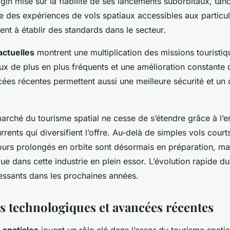
igin mise sur la fiabilité de ses lancements suborbitaux, tan
e des expériences de vols spatiaux accessibles aux particul
ent à établir des standards dans le secteur.
actuelles
montrent une multiplication des missions touristi
x de plus en plus fréquents et une amélioration constante 
cées récentes permettent aussi une meilleure sécurité et un 
 marché du tourisme spatial ne cesse de s’étendre grâce à l’e
ents qui diversifient l’offre. Au-delà de simples vols court
jours prolongés en orbite sont désormais en préparation, m
que dans cette industrie en plein essor. L’évolution rapide d
essants dans les prochaines années.
s technologiques et avancées récentes