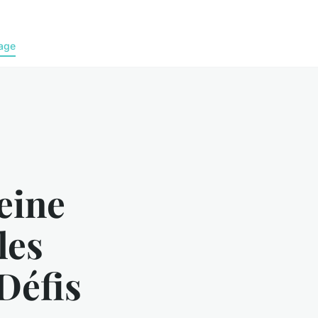
age
eine
les
Défis