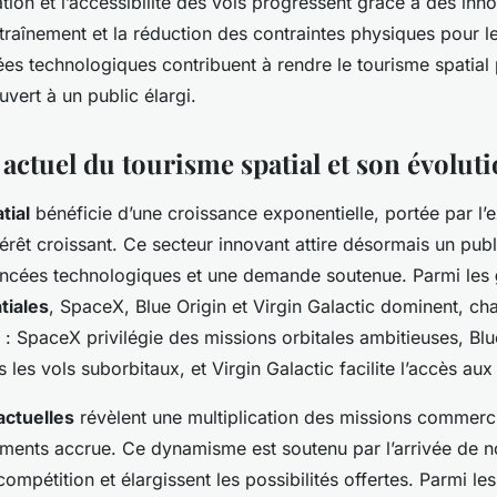
ation et l’accessibilité des vols progressent grâce à des inn
traînement et la réduction des contraintes physiques pour 
ées technologiques contribuent à rendre le tourisme spatial 
uvert à un public élargi.
actuel du tourisme spatial et son évolut
tial
bénéficie d’une croissance exponentielle, portée par l’
érêt croissant. Ce secteur innovant attire désormais un publi
ncées technologiques et une demande soutenue. Parmi les
tiales
, SpaceX, Blue Origin et Virgin Galactic dominent, c
 : SpaceX privilégie des missions orbitales ambitieuses, Blu
s les vols suborbitaux, et Virgin Galactic facilite l’accès aux
actuelles
révèlent une multiplication des missions commerc
ments accrue. Ce dynamisme est soutenu par l’arrivée de 
compétition et élargissent les possibilités offertes. Parmi les