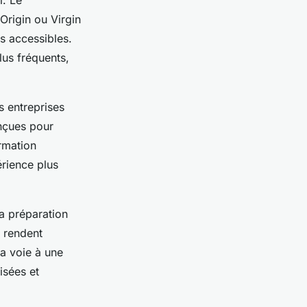
l. Le
rigin ou Virgin
s accessibles.
lus fréquents,
s entreprises
nçues pour
ormation
érience plus
la préparation
, rendent
la voie à une
isées et