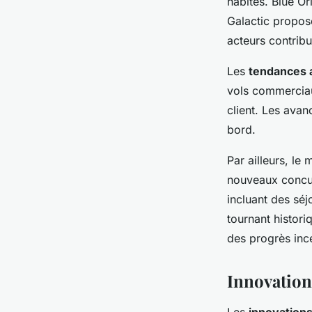
habités. Blue Or
Galactic propos
acteurs contribu
Les
tendances 
vols commerciau
client. Les avan
bord.
Par ailleurs, le
nouveaux concurr
incluant des sé
tournant histori
des progrès inc
Innovation