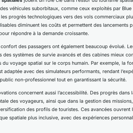
 spatiales
jouent un rôle clé dans l’essor du tourisme spatia
es véhicules suborbitaux, comme ceux exploités par Blue O
re les progrès technologiques vers des vols commerciaux plu
lisables diminuent les coûts et permettent des lancements p
 pour répondre à la demande croissante.
le confort des passagers ont également beaucoup évolué. Le
ns des systèmes de survie avancés et des cabines mieux co
ts du voyage spatial sur le corps humain. Par exemple, la f
st adaptée avec des simulateurs performants, rendant l’exp
public non-professionnel tout en garantissant la sécurité.
ovations concernent aussi l’accessibilité. Des progrès dans 
tale des voyageurs, ainsi que dans la gestion des missions
ersification des profils de touristes. Ces avancées ouvrent 
tique spatiale plus inclusive, avec des expériences personnal