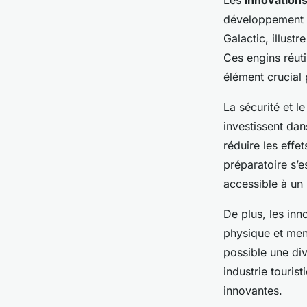
Les
innovations
développement d
Galactic, illust
Ces engins réuti
élément crucial
La sécurité et 
investissent da
réduire les effe
préparatoire s’e
accessible à un 
De plus, les inn
physique et men
possible une div
industrie touris
innovantes.