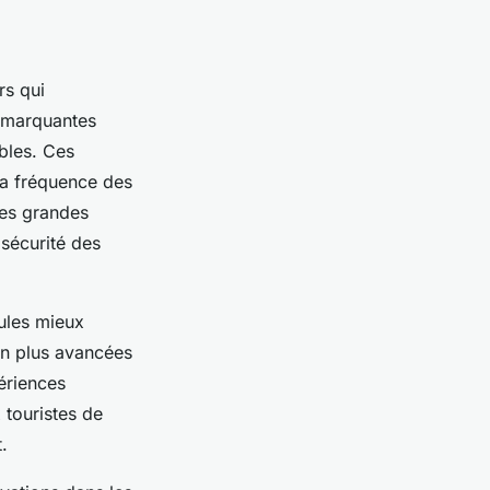
rs qui
s marquantes
bles. Ces
la fréquence des
des grandes
 sécurité des
sules mieux
on plus avancées
ériences
 touristes de
.