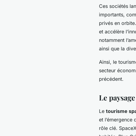
Ces sociétés la
importants, comm
privés en orbite
et accélère l’in
notamment l’amél
ainsi que la dive
Ainsi, le touris
secteur économi
précédent.
Le paysage 
Le
tourisme spa
et l’émergence d
rôle clé. SpaceX