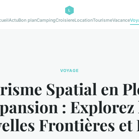
ueil
Actu
Bon plan
Camping
Croisiere
Location
Tourisme
Vacance
Voy
VOYAGE
risme Spatial en Pl
pansion : Explorez 
elles Frontières et 