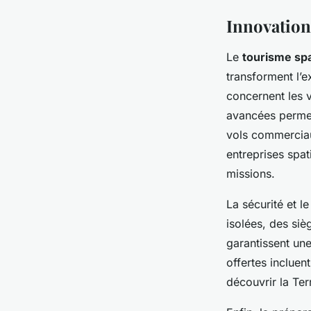
Innovation
Le
tourisme spa
transforment l’
concernent les v
avancées permet
vols commerciau
entreprises spati
missions.
La sécurité et l
isolées, des si
garantissent une
offertes incluen
découvrir la Ter