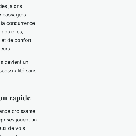
des jalons
de passagers
e la concurrence
 actuelles,
 et de confort,
geurs.
is devient un
cessibilité sans
ion rapide
ande croissante
prises jouent un
eux de vols