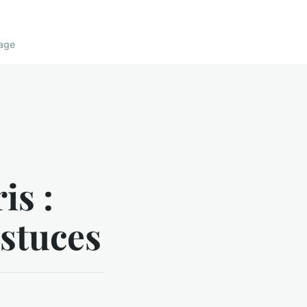
age
is :
astuces