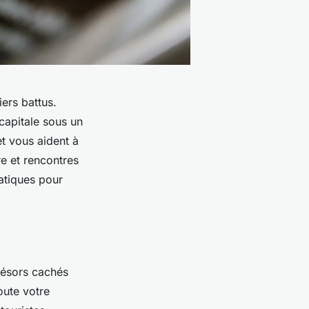
ers battus.
 capitale sous un
t vous aident à
re et rencontres
atiques pour
trésors cachés
oute votre