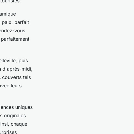
touristes.
ramique
 paix, parfait
rendez-vous
e parfaitement
leville, puis
n d'après-midi,
s couverts tels
avec leurs
iences uniques
s originales
insi, chaque
urprises