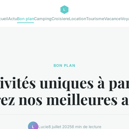
ueil
Actu
Bon plan
Camping
Croisiere
Location
Tourisme
Vacance
Voy
BON PLAN
ivités uniques à par
ez nos meilleures 
Lucie
8 juillet 2025
6 min de lecture
L