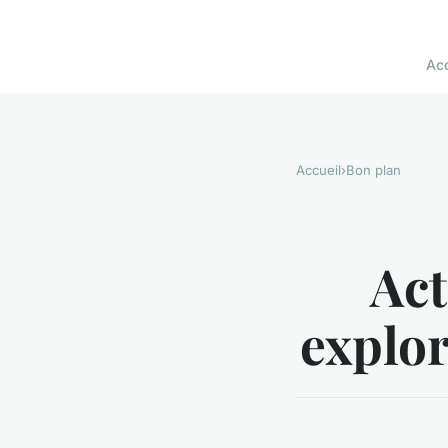
Acc
Accueil
›
Bon plan
Act
explor