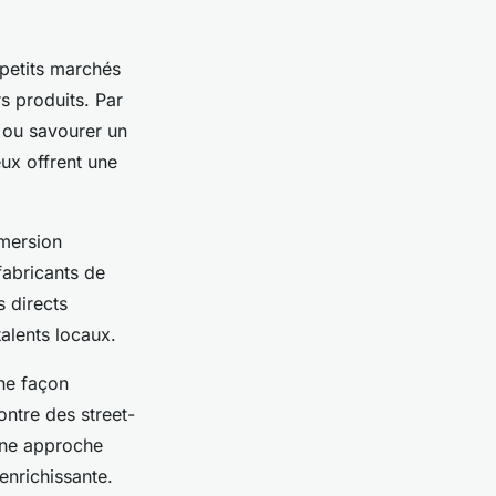
 petits marchés
s produits. Par
 ou savourer un
ux offrent une
mmersion
 fabricants de
s directs
talents locaux.
une façon
ontre des street-
 une approche
enrichissante.