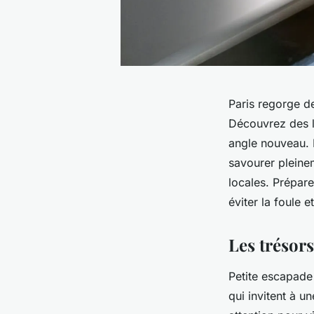
Paris regorge de
Découvrez des li
angle nouveau. 
savourer pleinem
locales. Prépar
éviter la foule e
Les trésor
Petite escapade 
qui invitent à u