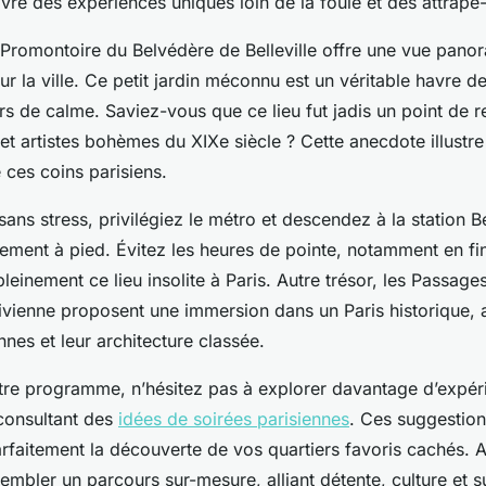
ivre des expériences uniques loin de la foule et des attrape-
 Promontoire du Belvédère de Belleville offre une vue pano
ur la ville. Ce petit jardin méconnu est un véritable havre de
rs de calme. Saviez-vous que ce lieu fut jadis un point de 
et artistes bohèmes du XIXe siècle ? Cette anecdote illustr
 ces coins parisiens.
sans stress, privilégiez le métro et descendez à la station Bel
lement à pied. Évitez les heures de pointe, notamment en fi
leinement ce lieu insolite à Paris. Autre trésor, les Passage
Vivienne proposent une immersion dans un Paris historique, 
nes et leur architecture classée.
otre programme, n’hésitez pas à explorer davantage d’expér
 consultant des
idées de soirées parisiennes
. Ces suggestion
rfaitement la découverte de vos quartiers favoris cachés. A
sembler un parcours sur-mesure, alliant détente, culture et s