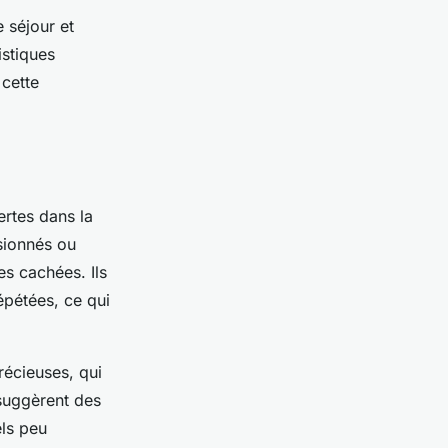
 séjour et
istiques
 cette
ertes dans la
sionnés ou
es cachées. Ils
épétées, ce qui
écieuses, qui
 suggèrent des
els peu