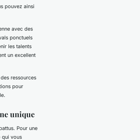
us pouvez ainsi
ienne avec des
vals ponctuels
r les talents
nt un excellent
r des ressources
tions pour
le.
nne unique
battus. Pour une
e qui vous