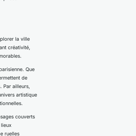
lorer la ville
nt créativité,
morables.
 parisienne. Que
permettent de
 Par ailleurs,
ivers artistique
tionnelles.
assages couverts
 lieux
e ruelles